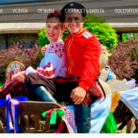
И
УСЛУГИ
ОТЗЫВЫ
СТОИМОСТЬ БИЛЕТА
ПОСЕТИТЕЛ