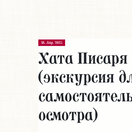
18. Апр. 2025
Хата Писаря
(экскурсия д
самостоятел
осмотра)