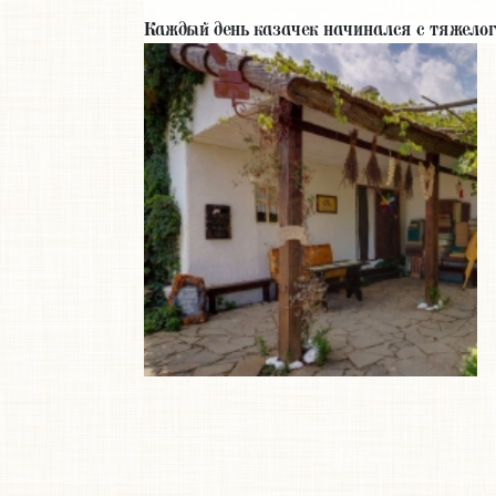
Каждый день казачек начинался с тяжелог