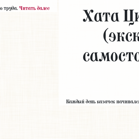
о труда.
Читать далее
Хата Ц
(экс
самост
Каждый день казачек начинался