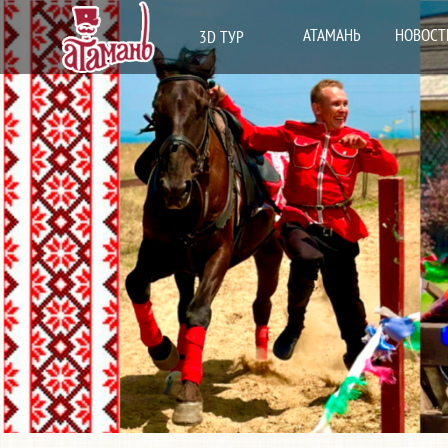
АТАМАНЬ
НОВОСТ
3D ТУР