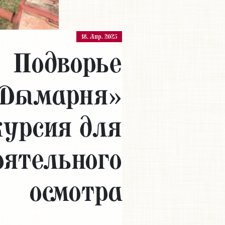
18. Апр. 2025
Подворье
Дымарня»
курсия для
оятельного
осмотра