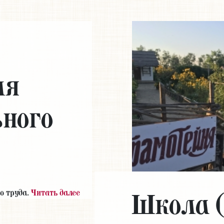
ля
ьного
о труда.
Читать далее
Школа 