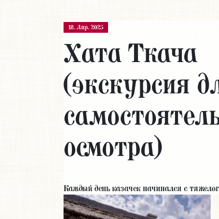
18. Апр. 2025
Хата Ткача
(экскурсия д
самостоятел
осмотра)
Каждый день казачек начинался с тяжелог