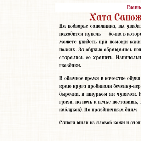
Главн
Хата Сапож
На подворье сапожника, вы увидит
находится купель — бочка в котор
можете увидеть при помощи каких
полках. За обувью обращались непр
старались ее хранить. Изначаль
гвоздики.
В обычное время в качестве обуви
краю круга пробивали бечевку-вере
дырочки, и шнурком як чувячек. 
грязи, на ночь к печке поставишь
каблуков). По праздничным дням —
Сапоги шили из яловой кожи и очень