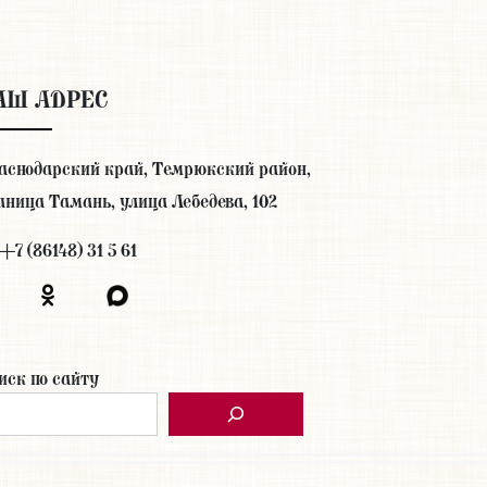
АШ АДРЕС
аснодарский край, Темрюкский район,
аница Тамань, улица Лебедева, 102
+7 (86148) 31 5 61
иск по сайту