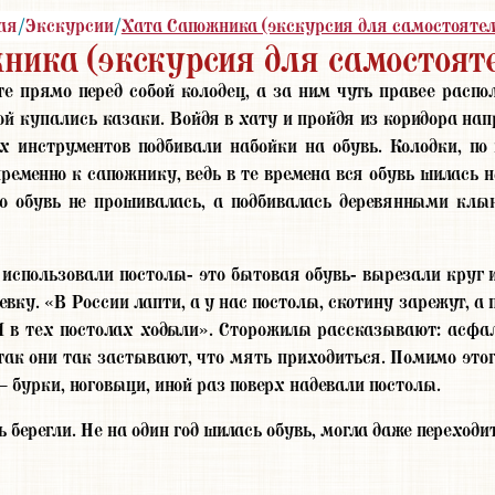
ая
/
Экскурсии
/
Хата Сапожника (экскурсия для самостоятел
ника (экскурсия для самостояте
е прямо перед собой колодец, а за ним чуть правее распол
ой купались казаки. Войдя в хату и пройдя из коридора нап
 инструментов подбивали набойки на обувь. Колодки, по 
еменно к сапожнику, ведь в те времена вся обувь шилась на
но обувь не прошивалась, а подбивалась деревянными кл
 использовали постолы- это бытовая обувь- вырезали круг и
вку. «В России лапти, а у нас постолы, скотину зарежут, а
И в тех постолах ходыли». Сторожилы рассказывают: асфал
, так они так застывают, что мять приходиться. Помимо эт
 бурки, ноговыци, иной раз поверх надевали постолы.
 берегли. Не на один год шилась обувь, могла даже переходит