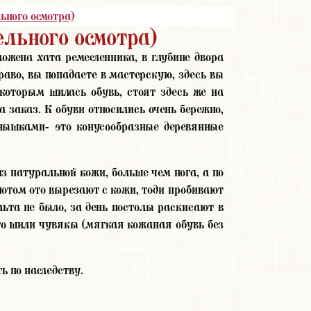
ьного осмотра)
льного осмотра)
ожена хата ремесленника, в глубине двора
раво, вы попадаете в мастерскую, здесь вы
которым шилась обувь, стоят здесь же на
 заказ. К обуви относились очень бережно,
ынышками- это конусообразные деревянные
з натуральной кожи, больше чем нога, а по
 потом ото вырезают с кожи, тоди пробивают
ьта не было, за день постолы раскисают в
ого шили чувякы (мягкая кожаная обувь без
ь по наследству.