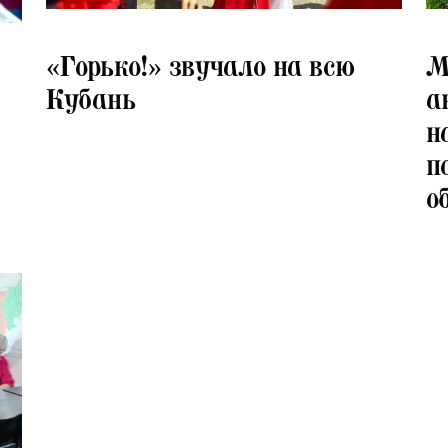
08.07.2026
08.
«Горько!» звучало на всю
М
Кубань
а
н
п
о