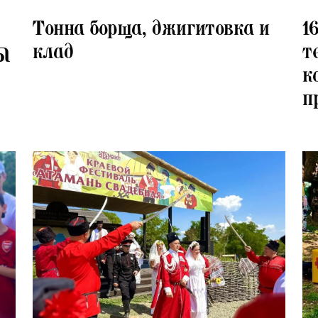
20.07.2026
16.
Тонна борща, джигитовка и
1
клад
т
Ы
к
п