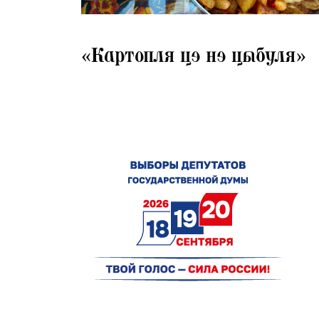
04.08.2026
«Картопля цэ нэ цыбуля»