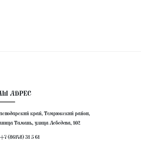
АШ АДРЕС
аснодарский край, Темрюкский район,
аница Тамань, улица Лебедева, 102
+7 (86148) 31 5 61