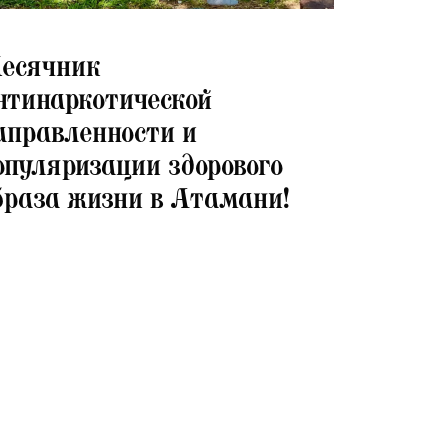
07.2026
есячник
нтинаркотической
аправленности и
опуляризации здорового
браза жизни в Атамани!