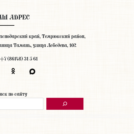
АШ АДРЕС
аснодарский край, Темрюкский район,
аница Тамань, улица Лебедева, 102
+7 (86148) 31 5 61
иск по сайту