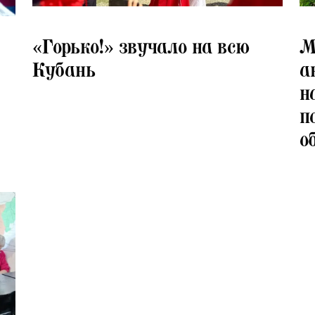
08.07.2026
08.
«Горько!» звучало на всю
М
Кубань
а
н
п
о