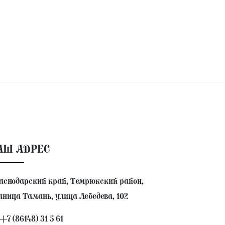
АШ АДРЕС
аснодарский край, Темрюкский район,
аница Тамань, улица Лебедева, 102
+7 (86148) 31 5 61