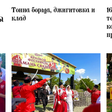
20.07.2026
16.
Тонна борща, джигитовка и
1
клад
т
Ы
к
п