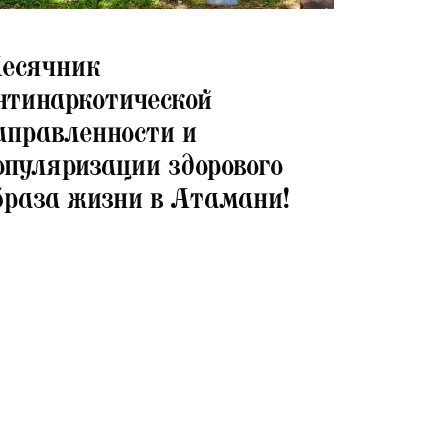
07.2026
есячник
нтинаркотической
аправленности и
опуляризации здорового
браза жизни в Атамани!