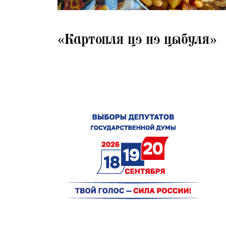
04.08.2026
«Картопля цэ нэ цыбуля»