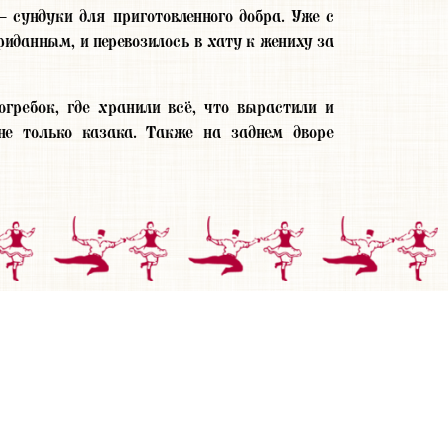
 сундуки для приготовленного добра. Уже с
риданным, и перевозилось в хату к жениху за
гребок, где хранили всё, что вырастили и
 не только казака. Также на заднем дворе