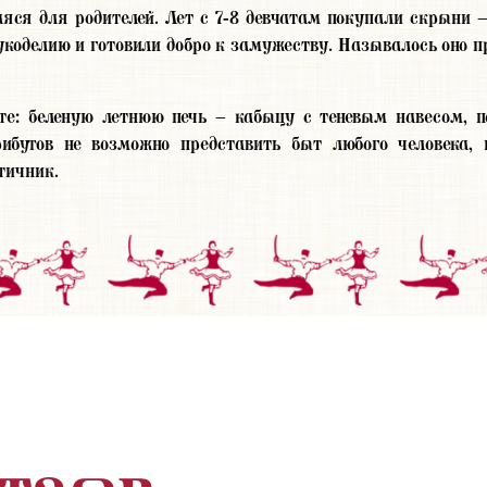
яся для родителей. Лет с 7-8 девчатам покупали скрыни —
укоделию и готовили добро к замужеству. Называлось оно п
е: беленую летнюю печь – кабыцу с теневым навесом, по
рибутов не возможно представить быт любого человека,
тичник.