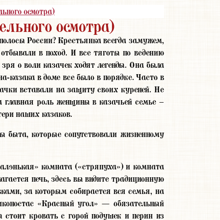
ьного осмотра)
ельного осмотра)
 полосы России? Крестьянка всегда замужем,
 отбывали в поход. И все тяготы по ведению
 зря о воли казачек ходят легенды. Она была
-казака в доме все было в порядке. Часто в
зачки вставали на защиту своих куреней. Не
а главная роль женщины в казачьей семье –
тери наших казаков.
ы быта, которые сопутствовали жизненному
алэнькая» комната («стряпуха») и комната
агается печь, здесь вы видите традиционную
авками, за которым собирается вся семья, на
иконостас «Красный угол» — обязательный
 стоит кровать с горой подушек и перин из