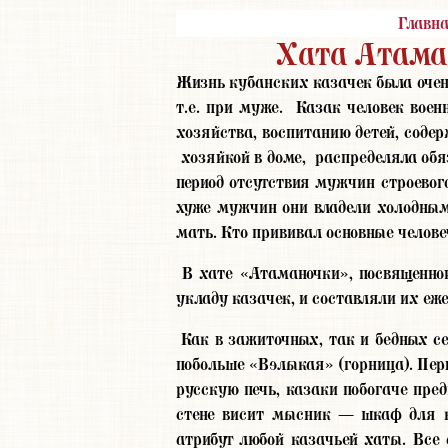
Главн
Хата Атаман
Жизнь кубанских казачек была очень
т.е. при муже. Казак человек военн
хозяйства, воспитанию детей, содер
хозяйкой в доме, распределяла обя
период отсутствия мужчин строевог
хуже мужчин они владели холодным
мать. Кто прививал основные челове
В хате «Атаманочки», посвященной
укладу казачек, и составляли их еж
Как в зажиточных, так и бедных с
побольше «Вэлыкая» (горница). Пер
русскую печь, казаки побогаче пред
стене висит мысник — шкаф для к
атрибут любой казачьей хаты. Все