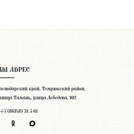
АШ АДРЕС
аснодарский край, Темрюкский район,
аница Тамань, улица Лебедева, 102
+7 (86148) 31 5 61