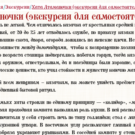
ая
/
Экскурсии
/
Хата Атаманочки (экскурсия для самостоятел
очки (экскурсия для самостоят
 не легкой. Чем отличалась казачка от крестьянки средней
ый, от 20 до 25 лет отводилось службе, по приказу казаки
жанию скота, двора, огорода ложились на женские плечи. Не
занности между домочадцами, чтобы к возвращению хозяина
о возраста станицы подвергались набегам горцев, тогда ка
 оружием, огнестрельным, да и наездницы были хорошие, 
ческие ценности, кто учил стойкости и мужеству конечно ма
 всем женщинам – казачкам, вы можете увидеть предмет
едневный бытовой ритуал.
емьях хаты строили по единому принципу — «колидор», «м
вая проходная комната выполняла роль кухни. В ней распол
почитали у себя строить печь по типу голландки; стол с л
ухонной утвари. В восточном углу располагают главный 
 образа украшают рушныками. В соседней комнате у стены