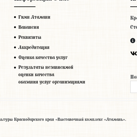
Гимн Атамани
Кр
Ст
Вакансии
Реквизиты
Аккредитация
Оценка качества услуг
Результаты независимой
оценки качества
По
оказания услуг организациями
льтуры Краснодарского края «Выставочный комплекс «Атамань».