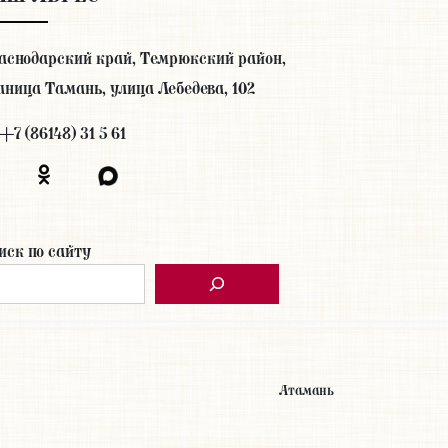
аснодарский край, Темрюкский район,
аница Тамань, улица Лебедева, 102
+7 (86148) 31 5 61
иск по сайту
Атамань