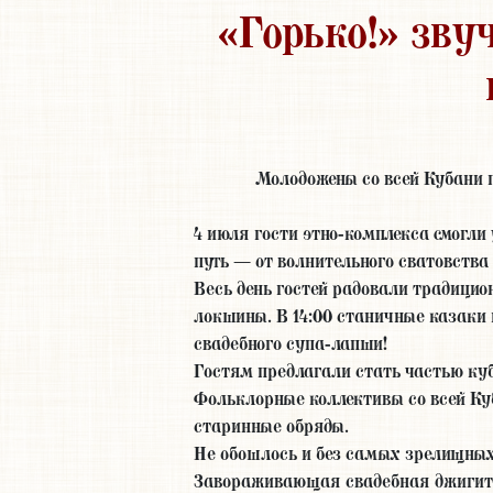
«Горько!» зву
Молодожены со всей Кубани 
4 июля гости этно-комплекса смогли
путь — от волнительного сватовства
Весь день гостей радовали традиц
локшины. В 14:00 станичные казаки
свадебного супа-лапши!
Гостям предлагали стать частью ку
Фольклорные коллективы со всей Ку
старинные обряды.
Не обошлось и без самых зрелищных
Завораживающая свадебная джигитов