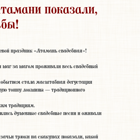
Атамани показали,
ьбы!
аевой праздник «Атамань свадебная»!
ли шаг за шагом проживали весь свадебный
событием стала масштабная дегустация
елую тонну локшины — традиционного
ким традициям.
лились душевные свадебные песни и оживали
зачьи трюки на скакунах показали, какой