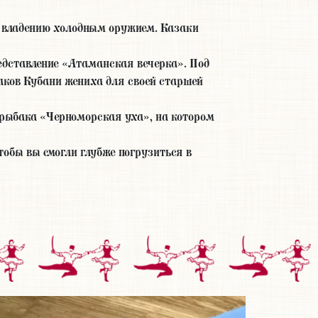
о владению холодным оружием. Казаки
едставление «Атаманская вечерка». Под
аков Кубани жениха для своей старшей
рыбака «Черноморская уха», на котором
тобы вы смогли глубже погрузиться в