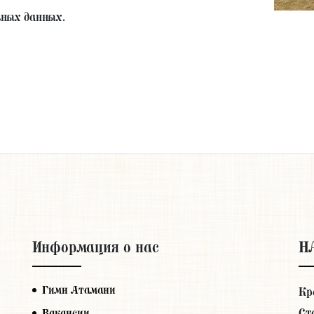
ьных данных.
Информация о нас
Н
Гимн Атамани
Кр
Ст
Вакансии