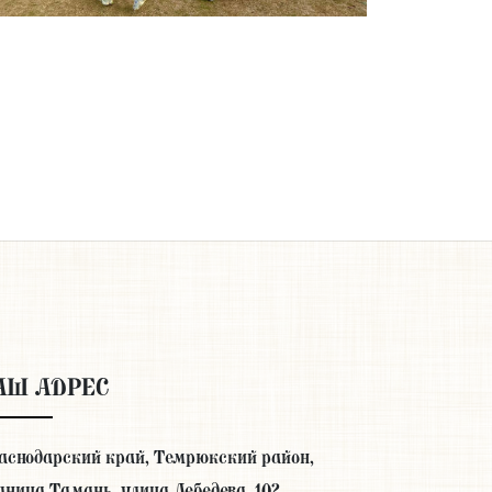
АШ АДРЕС
аснодарский край, Темрюкский район,
аница Тамань, улица Лебедева, 102