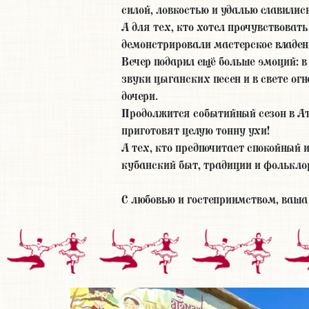
силой, ловкостью и удалью славилис
А для тех, кто хотел прочувствоват
демонстрировали мастерское владен
Вечер подарил ещё больше эмоций: в
звуки цыганских песен и в свете о
дочери.
Продолжится событийный сезон в Ат
приготовят целую тонну ухи!
А тех, кто предпочитает спокойный 
кубанский быт, традиции и фолькло
С любовью и гостеприимством, ваша