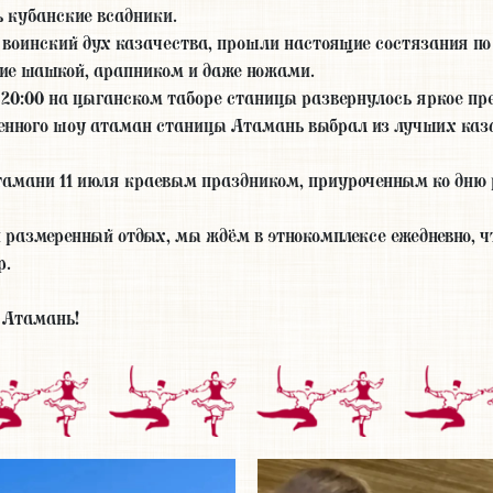
ь кубанские всадники.
ь воинский дух казачества, прошли настоящие состязания п
ие шашкой, арапником и даже ножами.
 20:00 на цыганском таборе станицы развернулось яркое пр
гненного шоу атаман станицы Атамань выбрал из лучших каз
амани 11 июля краевым праздником, приуроченным ко дню 
и размеренный отдых, мы ждём в этнокомплексе ежедневно, ч
р.
 Атамань!