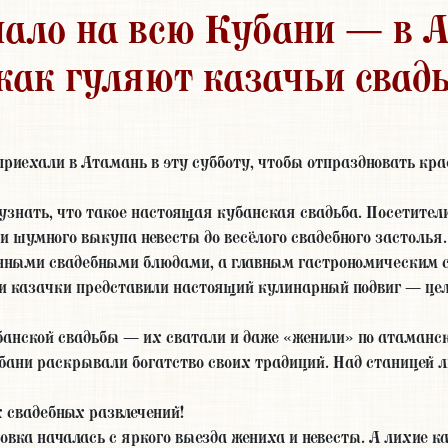
чало на всю Кубани — в 
как гуляют казачьи свад
приехали в Атамань в эту субботу, чтобы отпраздновать кр
 узнать, что такое настоящая кубанская свадьба. Посетите
 и шумного выкупа невесты до весёлого свадебного застолья.
ионными свадебными блюдами, а главным гастрономическим 
 и казачки представили настоящий кулинарный подвиг — ц
банской свадьбы — их сватали и даже «женили» по атаманс
бани раскрывали богатство своих традиций. Над станицей 
 свадебных развлечений!
ка началась с яркого выезда жениха и невесты. А лихие ка